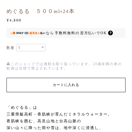
めぐるる ５００ml×24本
¥4,800
なら
手数料無料の
翌月払いでOK
数量
このショップでは酒類を取り扱っています。20歳未満の者の
飲酒は法律で禁止されています。
カートに入れる
「めぐるる」は
三重県飯高町・香肌峡が育んだミネラルウォーター。
香肌峡を囲む、高見山地と台高山脈の
深い山々に降った雨や雪は、地中深くに浸透し、