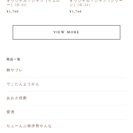
オリジナルＴシャツ（イエロ
オリジナルＴシャツ（グリー
ー）(D-31)
ン）(D-32)
¥1,760
¥1,760
VIEW MORE
商品一覧
鯛サブレ
でこたんようかん
あおさ焼酎
愛洲
ぢぇーんぶ南伊勢やんな