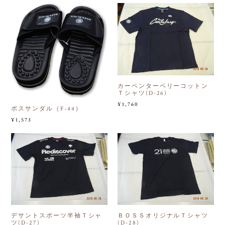
カーペンターベリーコットン
Ｔシャツ(D-26)
¥1,760
ボスサンダル（F-44）
¥1,573
デサントスポーツ半袖Ｔシャ
ＢＯＳＳオリジナルＴシャツ
ツ(D-27)
(D-28)