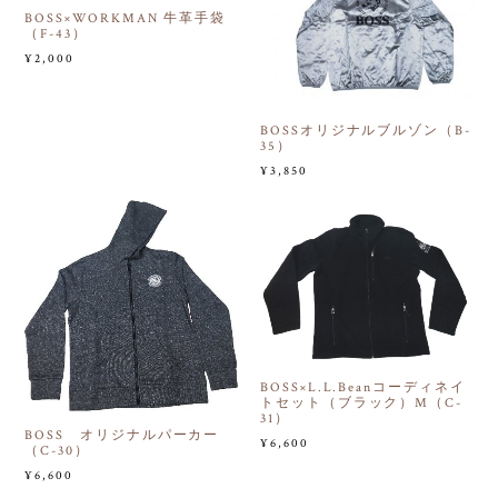
BOSS×WORKMAN 牛革手袋
（F-43）
¥2,000
BOSSオリジナルブルゾン（B-
35）
¥3,850
BOSS×L.L.Beanコーディネイ
トセット（ブラック）M（C-
31）
BOSS オリジナルパーカー
¥6,600
（C-30）
¥6,600