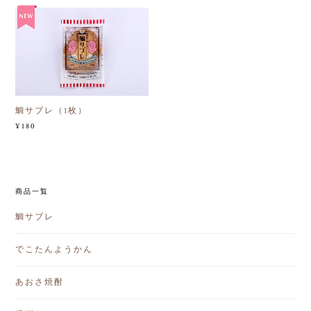
鯛サブレ（1枚）
¥180
商品一覧
鯛サブレ
でこたんようかん
あおさ焼酎