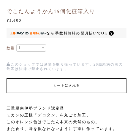
でこたんようかん15個化粧箱入り
¥3,600
なら
手数料無料の
翌月払いでOK
数量
このショップでは酒類を取り扱っています。20歳未満の者の
飲酒は法律で禁止されています。
カートに入れる
三重県南伊勢ブランド認定品
ミカンの王様「デコタン」を丸ごと加工。
このオレンジ色はでこたん本来の天然のもの。
また香り、味を損なわないように丁寧に作っています。