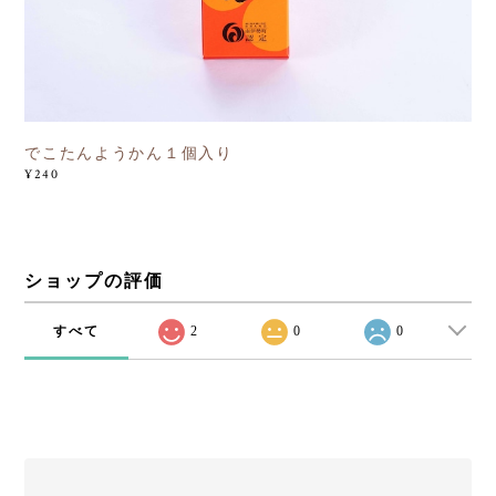
でこたんようかん１個入り
¥240
ショップの評価
すべて
2
0
0