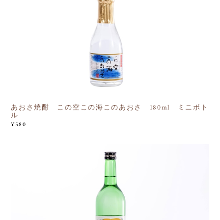
あおさ焼酎 この空この海このあおさ 180ml ミニボト
ル
¥580