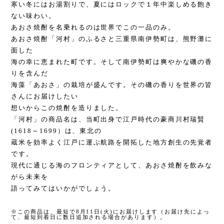
寒い冬にはお湯割りで、夏にはロックで１年中楽しめる飽き
ない味わい。
あおさ焼酎を名乗れるのは世界でこの一品のみ。
あおさ焼酎「河村」のふるさと三重県南伊勢町は、熊野灘に
面した
海の幸に恵まれた町です。そして南伊勢町は爽やかな磯の香
りを含んだ
海藻「あおさ」の栽培が盛んです。その磯の香りを世界の皆
さんにお届けしたい
想いからこの焼酎を造りました。
「河村」の商品名は、当町出身で江戸時代の豪商川村瑞賢
(1618～1699）は、東北の
蔵米を効率よく江戸に運ぶ航路を開拓した地方創生の先覚者
です。
現代に通じる海のフロンティアとして、あおさ焼酎を飲みな
がら未来を
語ってみてはいかがでしょう。
※この商品は、最短で8月11日(火)にお届けします（お届け先によっ
て、最短到着日に数日追加される場合があります）。