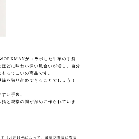
とWORKMANがコラボした牛革の手袋
むほどに味わい深い風合いが増し、自分
にもってこいの商品です。
視線を独り占めできることでしょう！
やすい手袋。
し指と親指の間が深めに作られていま
します（お届け先によって、最短到着日に数日