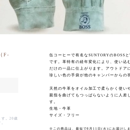
（F-
缶コーヒーで有名なSUNTORYのBOSS
です。革特有の経年変化により、使い込
だけの一品に仕上がります。アウトドア
珍しい色の手袋が他のキャンパーからの
天然の牛革をオイル加工で柔らかく使い
親指を曲げてもつっぱらないように人差
す。
生地・牛革
サイズ・フリー
す。20歳
す。
※この商品は、最短で8月11日(火)にお届け