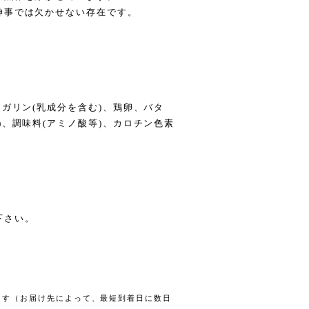
神事では欠かせない存在です。
。
ーガリン(乳成分を含む)、鶏卵、バタ
)、調味料(アミノ酸等)、カロチン色素
下さい。
します（お届け先によって、最短到着日に数日