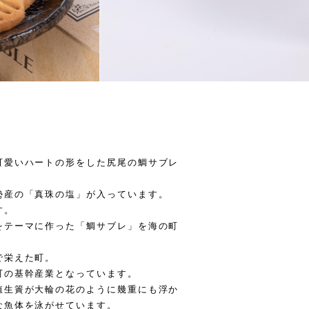
可愛いハートの形をした尻尾の鯛サブレ
勢産の「真珠の塩」が入っています。
す。
をテーマに作った「鯛サブレ」を海の町
で栄えた町。
町の基幹産業となっています。
殖生簀が大輪の花のように幾重にも浮か
な魚体を泳がせています。