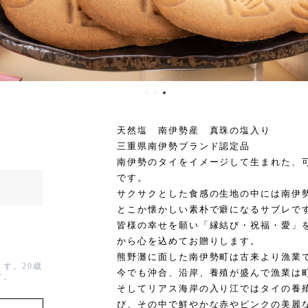
天然塩 南伊勢産 真珠の塩入り
三重県南伊勢ブランド認定品
南伊勢のタイをイメージして生まれた、
です。
サクサクとした食感の生地の中には南伊
とこか懐かしい素朴で癖になるサブレで
皆様の幸せを願い「縁結び・祝福・愛」
から心を込めてお贈りします。
熊野灘に面した南伊勢町は古来より漁業
す。20歳
今でも沖合、沿岸、養殖が盛んで漁業は
す。
そしてリアス海岸の入り江ではタイの養
び、その中で鮮やかな赤やピンクの美麗