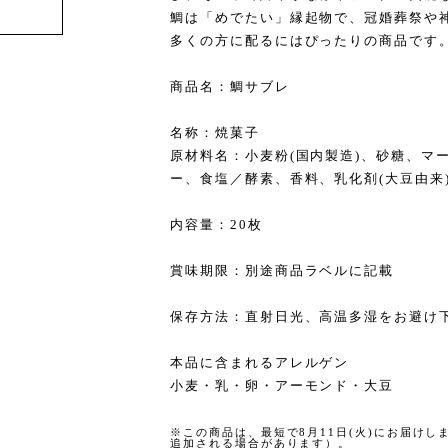
鯛は「めでたい」縁起物で、冠婚葬祭や
多くの方に配るにはぴったりの商品です
商品名：鯛サブレ
名称：焼菓子
原材料名：小麦粉(国内製造)、砂糖、マ
ー、食塩／酵素、香料、乳化剤(大豆由来
内容量：20枚
賞味期限：別途商品ラベルに記載
保存方法：直射日光、高温多湿をお避け
本品に含まれるアレルゲン
小麦・乳・卵・アーモンド・大豆
※この商品は、最短で8月11日(火)にお届け
追加される場合があります）。