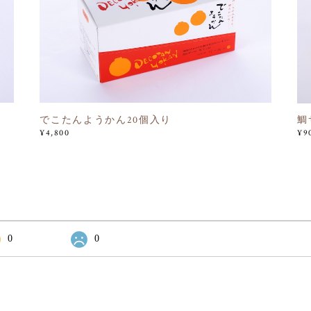
でこたんようかん20個入り
鯛
¥4,800
¥9
0
0