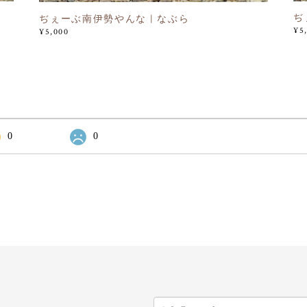
ぢ
ぢぇーぶ南伊勢やんな | なぶら
¥5
¥5,000
0
0