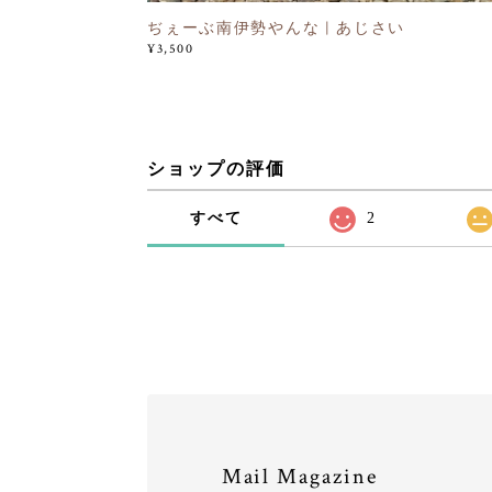
ぢぇーぶ南伊勢やんな | あじさい
¥3,500
ショップの評価
すべて
2
Mail Magazine