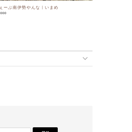
ぇーぶ南伊勢やんな | いまめ
,000