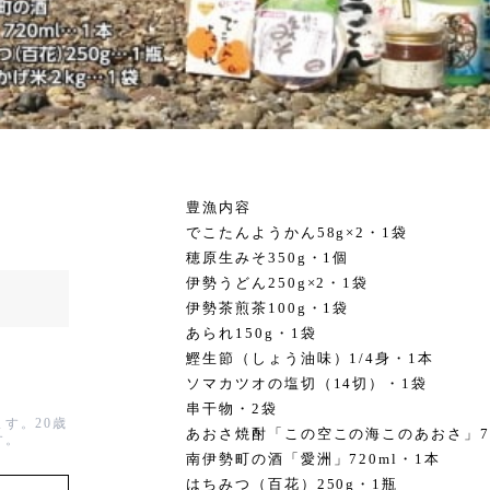
豊漁内容
でこたんようかん58g×2・1袋
穂原生みそ350g・1個
伊勢うどん250g×2・1袋
伊勢茶煎茶100g・1袋
あられ150g・1袋
鰹生節（しょう油味）1/4身・1本
ソマカツオの塩切（14切）・1袋
串干物・2袋
す。20歳
あおさ焼酎「この空この海このあおさ」72
す。
南伊勢町の酒「愛洲」720ml・1本
はちみつ（百花）250g・1瓶