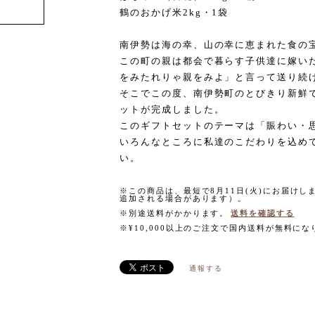
鶴のおかげ米2kg・1袋
南伊勢は海の幸、山の幸に恵まれた食の
この町の親は都会で暮らす子供達に嫁い
をみたれりゃ親をみよ」と言って送り続
そこでこの度、南伊勢町のとびきり新鮮
ットが完成しました。
このギフトセットのテーマは「賑わい・
いろんなところに私達のこだわりを込め
い。
※この商品は、最短で8月11日(火)にお届け
追加される場合があります）。
※別途送料がかかります。
送料を確認する
※¥10,000以上のご注文で国内送料が無料にな
通報する