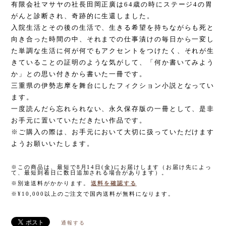
有限会社マサヤの社長田岡正廣は64歳の時にステージ4の胃
がんと診断され、奇跡的に生還しました。
入院生活とその後の生活で、生きる希望を持ちながらも死と
向き合った時間の中、それまでの仕事漬けの毎日から一変し
た単調な生活に何が何でもアクセントをつけたく、それが生
きていることの証明のような気がして、「何か書いてみよう
か」との思い付きから書いた一冊です。
三重県の伊勢志摩を舞台にしたフィクション小説となってい
ます。
一度読んだら忘れられない、永久保存版の一冊として、是非
お手元に置いていただきたい作品です。
※ご購入の際は、お手元において大切に扱っていただけます
ようお願いいたします。
※この商品は、最短で8月14日(金)にお届けします（お届け先によっ
て、最短到着日に数日追加される場合があります）。
※別途送料がかかります。
送料を確認する
※¥10,000以上のご注文で国内送料が無料になります。
通報する