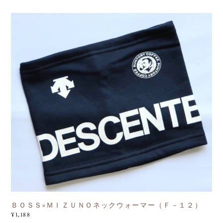
ＢＯＳＳ×ＭＩＺＵＮＯネックウォーマー（Ｆ－１２）
¥1,188