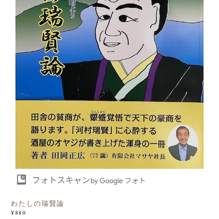
わたしの瑞賢論
¥880