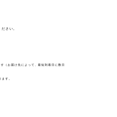
ください。
します（お届け先によって、最短到着日に数日
ります。