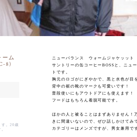
ォーム
ニューバランス ウォームジャケッット ク
-8)
サントリーの缶コーヒーBOSSと、ニュ
トです。
胸元のロゴがにぎやかで、黒と水色が目
背中の裾の靴のマークも可愛いです！
普段使いにもアウトドアにも使えます！
フードはもちろん着脱可能です。
ほかの人と被ることはまずありません！万
きに間違いないので、ぜひ話しかけてみ
す。20歳
カテゴリーはメンズですが、男女兼用で
す。