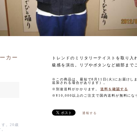
ーカー
トレンドのミリタリーテイストを取り入
級感を演出。リブやボタンなど細部まで
※この商品は、最短で8月11日(火)にお届け
追加される場合があります）。
※別途送料がかかります。
送料を確認する
※¥10,000以上のご注文で国内送料が無料にな
通報する
す。20歳
す。