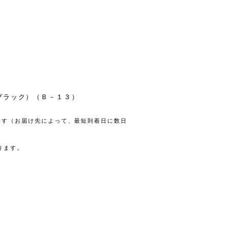
ブラック）（Ｂ－１３）
します（お届け先によって、最短到着日に数日
ります。